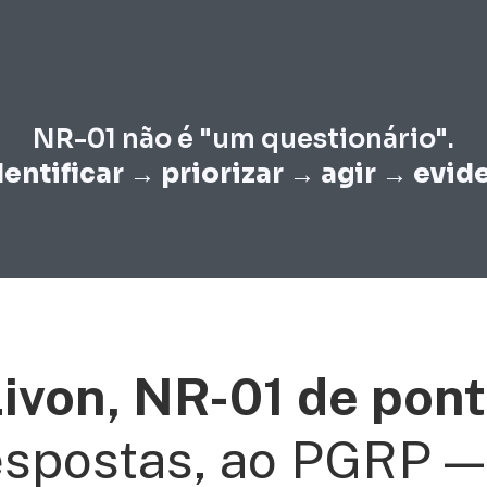
NR-01 não é "um questionário".
dentificar → priorizar → agir → evid
ivon, NR-01 de pont
espostas, ao PGRP —